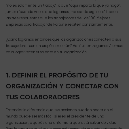
“no es solamente un trabajo”, o que “aquí importa lo que yo hago”,
junto a “cuando veo lo que logramos, me siento orgulloso” fueron
las tres respuestas que los trabajadores de Las 100 Mejores
Empresas para Trabajar de Fortune repiten constantemente.
¿Cómo logramos entonces que las organizaciones conecten a sus
trabajadores con un propósito común? Aquí te entregamos 7 formas
para lograr retener talento en tu organización:
1. DEFINIR EL PROPÓSITO DE TU
ORGANIZACIÓN Y CONECTAR CON
TUS COLABORADORES
Entender la diferencia que tus acciones pueden hacer en el
mundo puede ser más fácil si eres el presidente de una
organización, o quizás una enfermera que está salvando vidas.
Pero la tarea se vuelve un poco más compleja cuando tratamos de