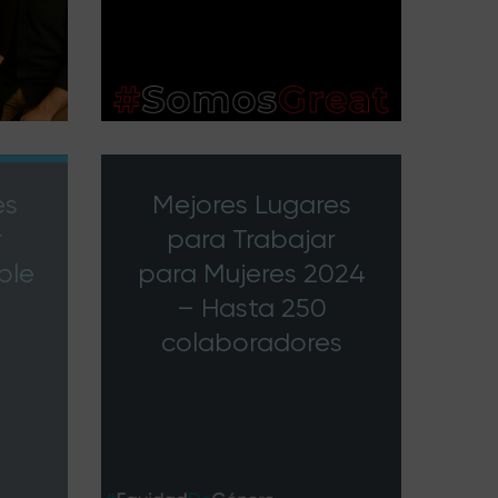
es
Mejores Lugares
r
para Trabajar
ble
para Mujeres 2024
– Hasta 250
colaboradores