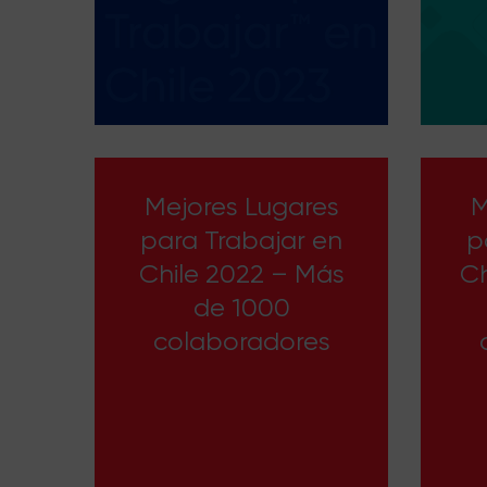
Mejores Lugares
M
para Trabajar en
p
Chile 2022 – Más
Ch
de 1000
colaboradores