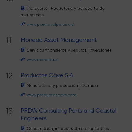
Transporte
|
Paquetería y transporte de
mercancías
www.puertovalparaiso.cl
11
Moneda Asset Management
Servicios financieros y seguros
|
Inversiones
www.moneda.cl
12
Productos Cave S.A.
Manufactura y producción
|
Química
www.productoscave.com
13
PRDW Consulting Ports and Coastal
Engineers
Construcción, infraestructura e inmuebles