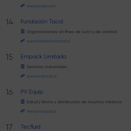
www.prdw.com
14
Fundación Tacal
Organizaciones sin fines de lucro y de caridad
www.fundaciontacal.cl
15
Empack Limitada
Servicios industriales
www.empack.cl
16
PV Equip
Salud
|
Venta o distribución de insumos médicos
www.pvequip.cl
17
Tecfluid