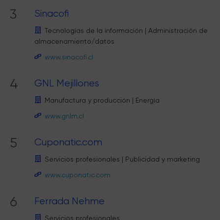
3
Sinacofi
Tecnologías de la información
|
Administración de
almacenamiento/datos
www.sinacofi.cl
4
GNL Mejillones
Manufactura y producción
|
Energía
www.gnlm.cl
5
Cuponatic.com
Servicios profesionales
|
Publicidad y marketing
www.cuponatic.com
6
Ferrada Nehme
Servicios profesionales