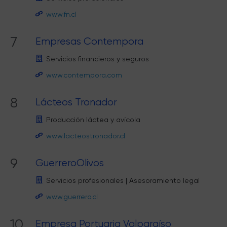
www.fn.cl
7
Empresas Contempora
Servicios financieros y seguros
www.contempora.com
8
Lácteos Tronador
Producción láctea y avícola
www.lacteostronador.cl
9
GuerreroOlivos
Servicios profesionales
|
Asesoramiento legal
www.guerrero.cl
10
Empresa Portuaria Valparaíso