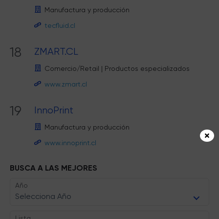
Manufactura y producción
tecfluid.cl
18
ZMART.CL
Comercio/Retail
|
Productos especializados
www.zmart.cl
19
InnoPrint
Manufactura y producción
www.innoprint.cl
BUSCA A LAS MEJORES
Año
Selecciona Año
Lista