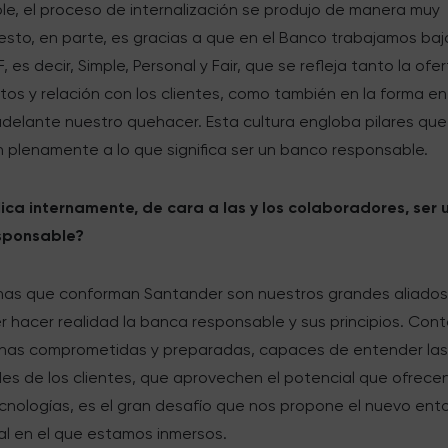
le, el proceso de internalización se produjo de manera muy
 esto, en parte, es gracias a que en el Banco trabajamos ba
, es decir, Simple, Personal y Fair, que se refleja tanto la ofe
os y relación con los clientes, como también en la forma e
adelante nuestro quehacer. Esta cultura engloba pilares que
 plenamente a lo que significa ser un banco responsable.
ica internamente, de cara a las y los colaboradores, ser 
sponsable?
nas que conforman Santander son nuestros grandes aliado
 hacer realidad la banca responsable y sus principios. Cont
nas comprometidas y preparadas, capaces de entender la
es de los clientes, que aprovechen el potencial que ofrecen
cnologías, es el gran desafío que nos propone el nuevo ent
al en el que estamos inmersos.