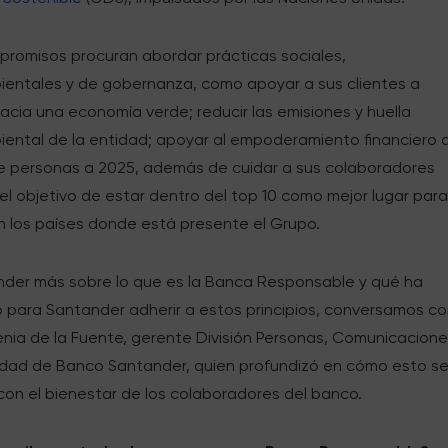
promisos procuran abordar prácticas sociales,
entales y de gobernanza, como apoyar a sus clientes a
hacia una economía verde; reducir las emisiones y huella
ental de la entidad; apoyar al empoderamiento financiero 
de personas a 2025, además de cuidar a sus colaboradores
l objetivo de estar dentro del top 10 como mejor lugar par
n los países donde está presente el Grupo.
nder más sobre lo que es la Banca Responsable y qué ha
o para Santander adherir a estos principios, conversamos c
enia de la Fuente, gerente División Personas, Comunicacione
lidad de Banco Santander, quien profundizó en cómo esto s
con el bienestar de los colaboradores del banco.