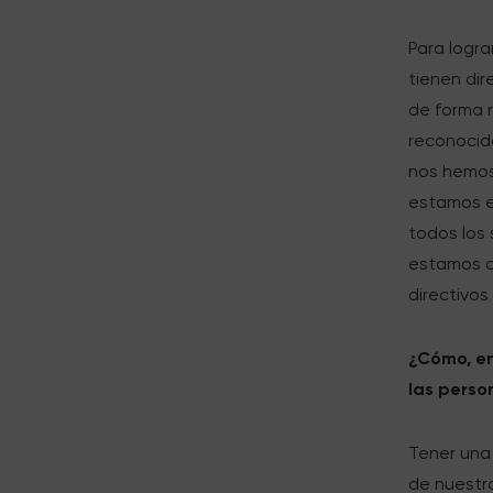
Para logr
tienen dir
de forma 
reconocid
nos hemos
estamos e
todos los 
estamos a
directivos
¿Cómo, en
las perso
Tener una 
de nuestr