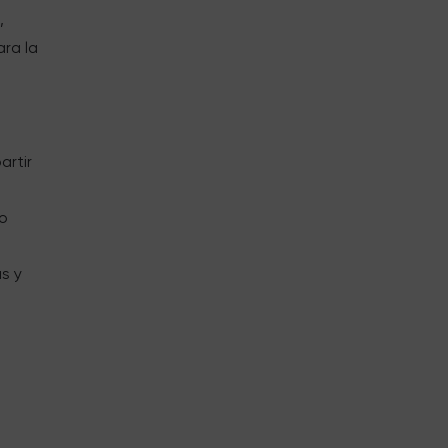
,
ara la
artir
e
do
s y