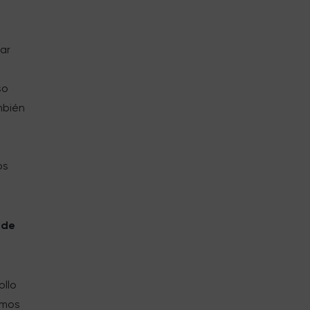
uar
so
mbién
os
 de
ollo
emos