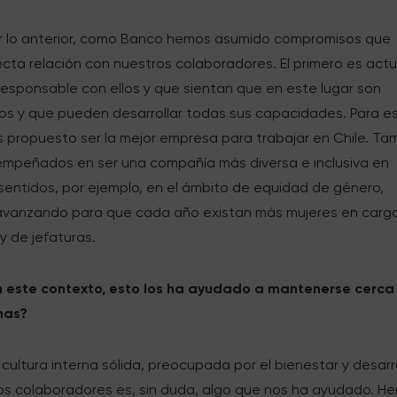
ar lo anterior, como Banco hemos asumido compromisos que
ecta relación con nuestros colaboradores. El primero es act
responsable con ellos y que sientan que en este lugar son
os y que pueden desarrollar todas sus capacidades. Para e
 propuesto ser la mejor empresa para trabajar en Chile. Ta
mpeñados en ser una compañía más diversa e inclusiva en
sentidos, por ejemplo, en el ámbito de equidad de género,
vanzando para que cada año existan más mujeres en carg
 y de jefaturas.
 este contexto, esto los ha ayudado a mantenerse cerca
nas?
cultura interna sólida, preocupada por el bienestar y desarr
os colaboradores es, sin duda, algo que nos ha ayudado. H