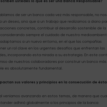
criben ustedes lo que es ser una Banca Responsable?
blamos de ser un banco cada vez más responsable, no nos
a un deseo, sino que a un trabajo que realizamos a diario pa
acciones concretas, contribuir al desarrollo sostenible de la
 considerando siempre el cuidado de nuestro medioambient
daptarnos a un nuevo entorno, en el que las compañías
er un rol clave en los urgentes desafíos que enfrentan las
es, incorporando esta mirada a su estrategia. En este cont
miso de nuestros colaboradores por construir un banco más
le es absolutamente fundamental.
actan sus valores y principios en la consecución de ést
ocal veníamos avanzando en estos temas, de manera que cu
ander adhirió globalmente a los principios de la banca