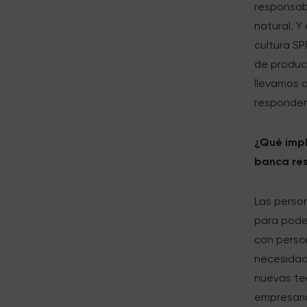
responsab
natural. Y
cultura SPF
de product
llevamos 
responden
¿Qué impl
banca re
Las perso
para poder
con perso
necesidad
nuevas te
empresari