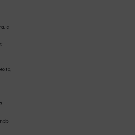
ra, a
e.
exto,
a?
ando