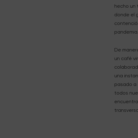
hecho un t
donde el g
contenció
pandemia
De manera
un café vi
colaborad
una insta
pasado a f
todos nues
encuentro 
transversa