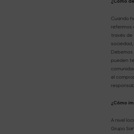
¿Cómo des
Cuando ha
referimos 
través de 
sociedad,
Debemos a
pueden ten
comunidad
el compro
responsab
¿Cómo imp
A nivel l
Grupo Sant