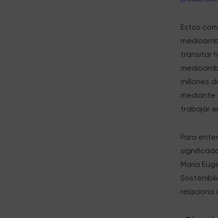
Estos com
medioambi
transitar 
medioambi
millones 
mediante e
trabajar e
Para ente
significad
María Eug
Sostenibi
relaciona 