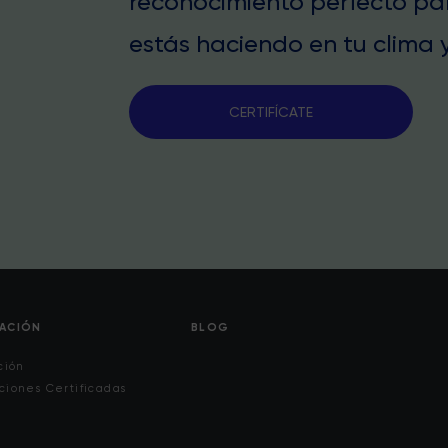
reconocimiento perfecto pa
estás haciendo en tu clima y
CERTIFÍCATE
CACIÓN
BLOG
ción
ciones Certificadas