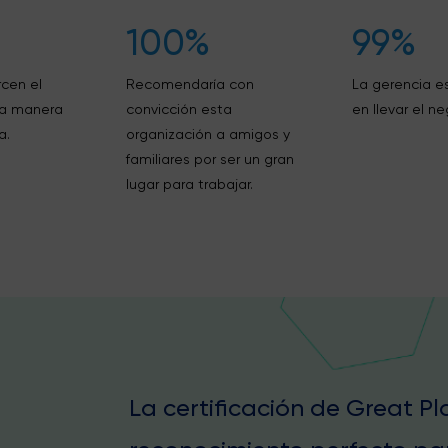
100%
99%
rcen el
Recomendaría con
La gerencia 
na manera
convicción esta
en llevar el ne
a.
organización a amigos y
familiares por ser un gran
lugar para trabajar.
La certificación de Great P