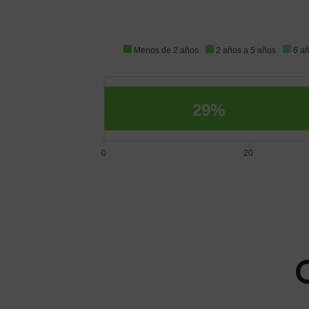
Menos de 2 años
2 años a 5 años
6 a
29%
0
20