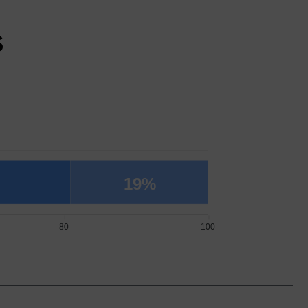
s
19%
80
100