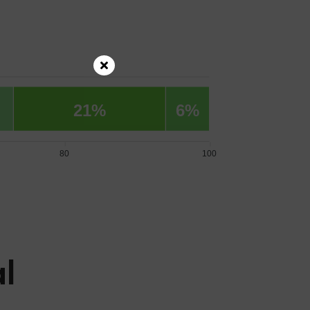
21%
6%
80
100
l