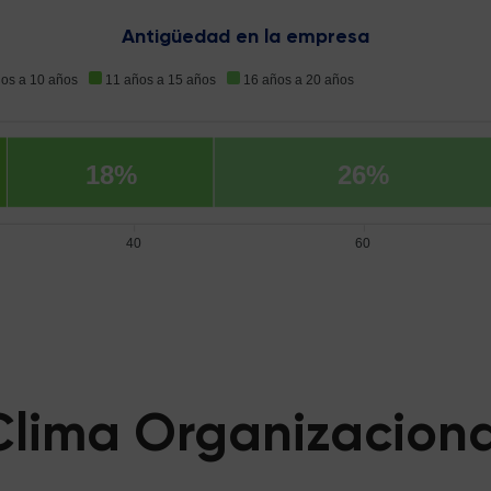
Antigüedad en la empresa
ños a 10 años
11 años a 15 años
16 años a 20 años
18%
26%
40
60
Clima Organizaciona