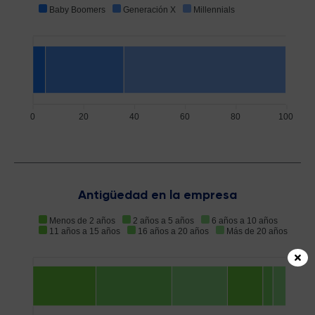
Baby Boomers
Generación X
Millennials
0
20
40
60
80
100
Antigüedad en la empresa
Menos de 2 años
2 años a 5 años
6 años a 10 años
11 años a 15 años
16 años a 20 años
Más de 20 años