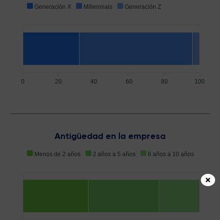
Generación X
Millennials
Generación Z
0
20
40
60
80
100
Antigüedad en la empresa
Menos de 2 años
2 años a 5 años
6 años a 10 años