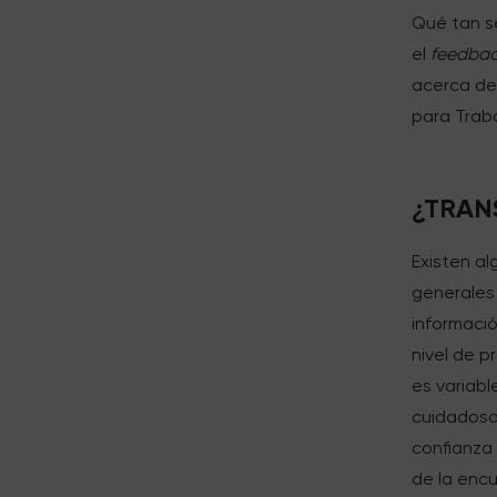
Qué tan s
el
feedba
acerca de
para Trab
¿TRAN
Existen a
generales
informació
nivel de p
es variabl
cuidadosa
confianza 
de la enc