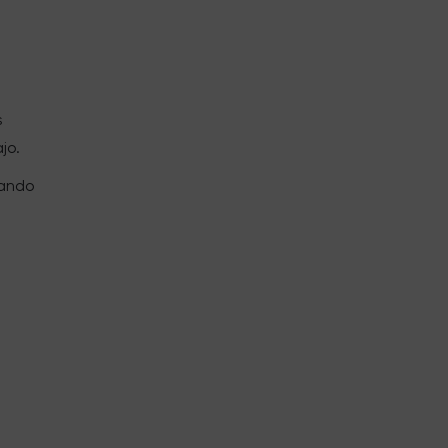
s
jo.
zando