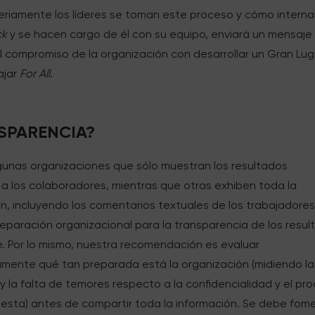
eriamente los líderes se toman este proceso y cómo interna
ck
y se hacen cargo de él con su equipo, enviará un mensaje 
l compromiso de la organización con desarrollar un Gran Lug
ajar
For All
.
SPARENCIA?
lgunas organizaciones que sólo muestran los resultados
 a los colaboradores, mientras que otras exhiben toda la
n, incluyendo los comentarios textuales de los trabajadores.
reparación organizacional para la transparencia de los resu
e. Por lo mismo, nuestra recomendación es evaluar
mente qué tan preparada está la organización (midiendo la
y la falta de temores respecto a la confidencialidad y el pr
uesta) antes de compartir toda la información. Se debe fom