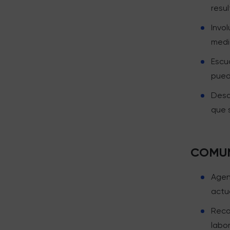
resu
Invo
medi
Escu
pued
Desa
que 
COMUN
Agen
actu
Reco
labor