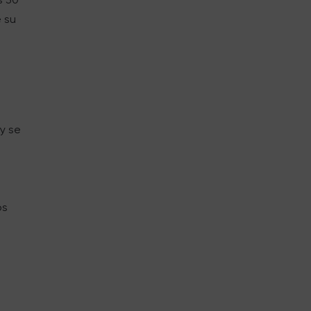
 su
y se
os