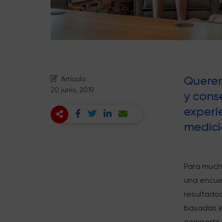
Quere
Artículo
20 junio, 2019
y cons
experi
medici
Para much
una encues
resultado
basadas e
compartir