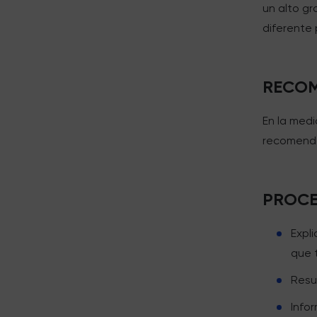
un alto gr
diferente 
RECOM
En la medi
recomenda
PROCE
Expl
que 
Resu
Info