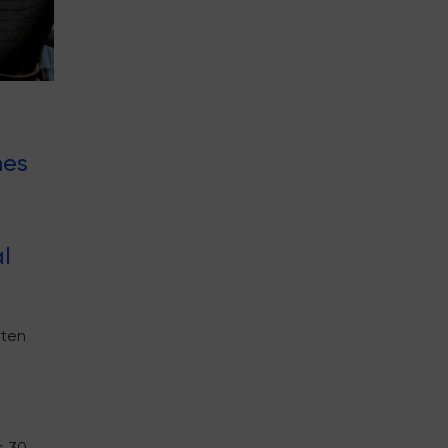
nes
l
eten
s 30