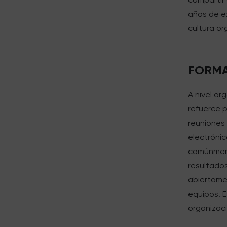
años de e
cultura or
FORMA
A nivel or
refuerce p
reuniones 
electróni
comúnment
resultado
abiertame
equipos. 
organizaci