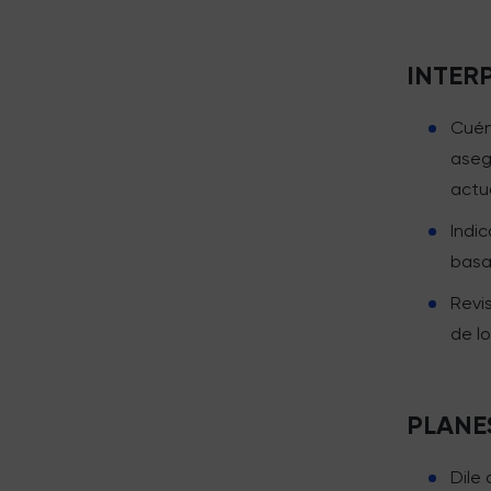
INTER
Cuén
aseg
actu
Indi
basa
Revi
de l
PLANE
Dile