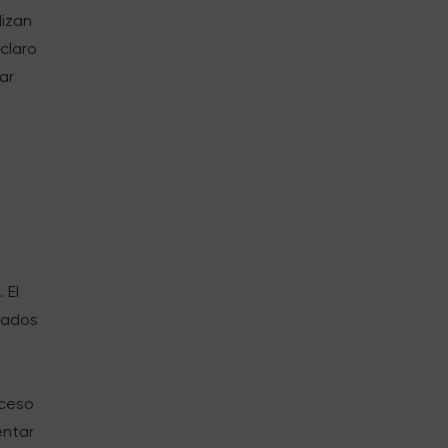
lizan
claro
ar
 El
ltados
oceso
entar