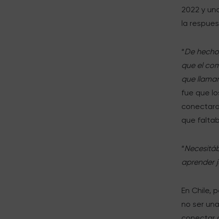
2022 y un
la respues
“
De hecho,
que el com
que llama
fue que l
conectara
que falta
“
Necesitáb
aprender j
En Chile, 
no ser una
conectar 