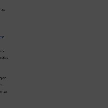
res
on
e y
ncias
igen
as
ortar