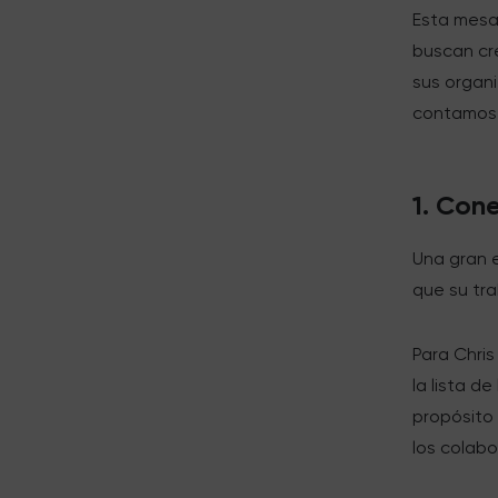
Esta mesa
buscan cr
sus organi
contamo
1. Con
Una gran 
que su tra
Para Chris
la lista de
propósito 
los colab