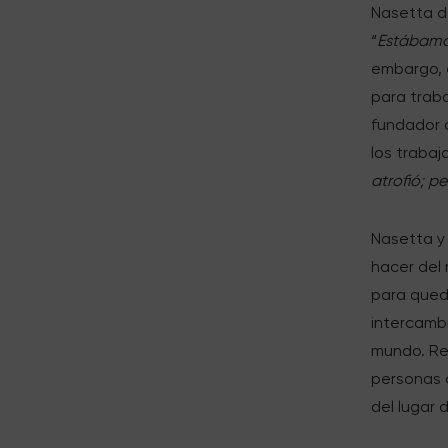
Nasetta de
“
Estábamos
embargo, e
para traba
fundador d
los trabaj
atrofió; p
Nasetta y 
hacer del 
para qued
intercambi
mundo. Re
personas 
del lugar 