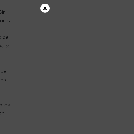
 Sin
gares
a de
ra se
a de
ros
a las
ón