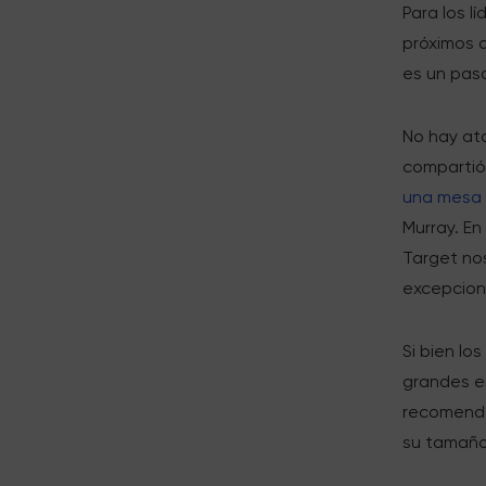
Para los l
próximos 
es un paso
No hay ata
compartió
una mesa 
Murray. En
Target no
excepcion
Si bien lo
grandes e
recomenda
su tamaño