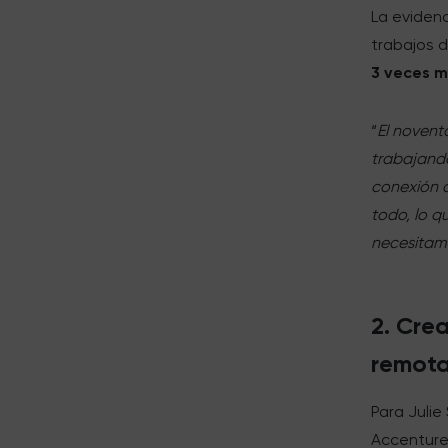
La eviden
trabajos 
3 veces m
“
El novent
trabajando
conexión 
todo, lo q
necesitam
2. Cre
remota
Para Julie
Accenture