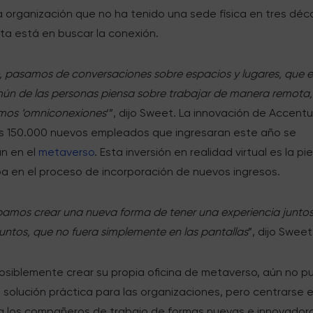
a organización que no ha tenido una sede física en tres déc
ta está en buscar la conexión.
 pasamos de conversaciones sobre espacios y lugares, que e
ún de las personas piensa sobre trabajar de manera remota, 
mos ‘omniconexiones
‘”, dijo Sweet. La innovación de Accent
os 150.000 nuevos empleados que ingresaran este año se
n en el
metaverso
. Esta inversión en realidad virtual es la pi
ba en el proceso de incorporación de nuevos ingresos.
amos crear una nueva forma de tener una experiencia juntos
untos, que no fuera simplemente en las pantallas
”, dijo Sweet
posiblemente crear su propia oficina de metaverso, aún no 
 solución práctica para las organizaciones, pero centrarse 
a los compañeros de trabajo de formas nuevas e innovador