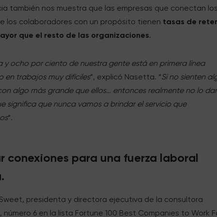
cia también nos muestra que las empresas que conectan lo
de los colaboradores con un propósito tienen
tasas de rete
ayor que el resto de las organizaciones
.
a y ocho por ciento de nuestra gente está en primera línea
 en trabajos muy difíciles
”, explicó Nasetta. “
Si no sienten a
con algo más grande que ellos… entonces realmente no lo da
ue significa que nunca vamos a brindar el servicio que
os
“.
ar conexiones para una fuerza laboral
.
 Sweet, presidenta y directora ejecutiva de la consultora
, número 6 en la lista Fortune 100 Best Companies to Work 