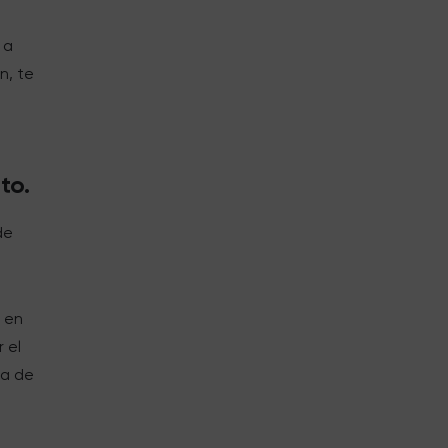
 a
n, te
to.
de
2 en
r el
ia de