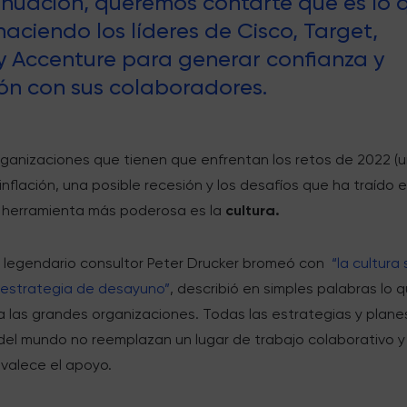
inuación, queremos contarte que es lo 
haciendo los líderes de Cisco, Target,
 y Accenture para generar confianza y
ón con sus colaboradores.
rganizaciones que tienen que enfrentan los retos de 2022 (
inflación, una posible recesión y los desafíos que ha traído e
a herramienta más poderosa es la
cultura.
 legendario consultor Peter Drucker bromeó con
“la cultura
 estrategia de desayuno”
, describió en simples palabras lo 
a las grandes organizaciones. Todas las estrategias y plane
del mundo no reemplazan un lugar de trabajo colaborativo y
valece el apoyo.