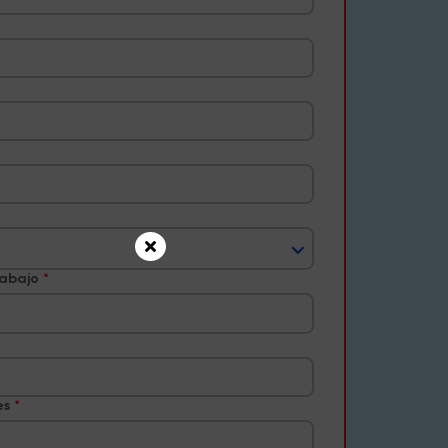
rabajo
es