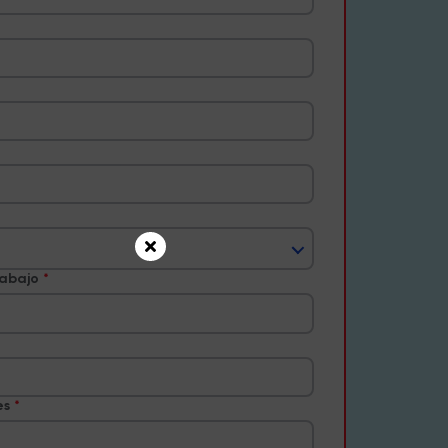
rabajo
es