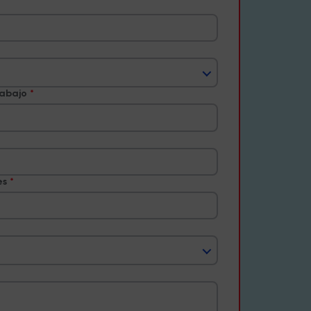
rabajo
es