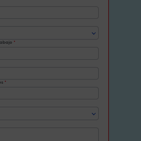
rabajo
es