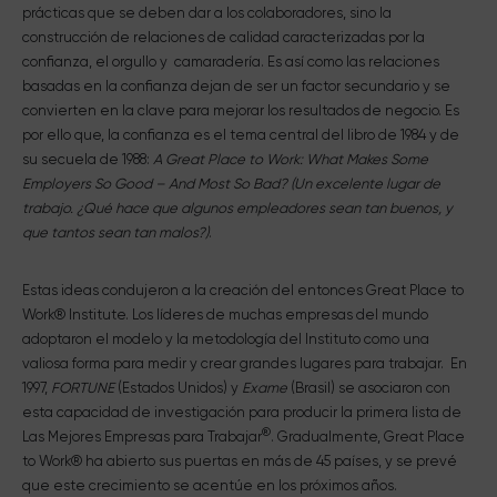
prácticas que se deben dar a los colaboradores, sino la
construcción de relaciones de calidad caracterizadas por la
confianza, el orgullo y camaradería. Es así como las relaciones
basadas en la confianza dejan de ser un factor secundario y se
convierten en la clave para mejorar los resultados de negocio. Es
por ello que, la confianza es el tema central del libro de 1984 y de
su secuela de 1988:
A Great Place to Work: What Makes Some
Employers So Good – And Most So Bad? (Un excelente lugar de
trabajo. ¿Qué hace que algunos empleadores sean tan buenos, y
que tantos sean tan malos?)
.
Estas ideas condujeron a la creación del entonces Great Place to
Work® Institute. Los líderes de muchas empresas del mundo
adoptaron el modelo y la metodología del Instituto como una
valiosa forma para medir y crear grandes lugares para trabajar. En
1997,
FORTUNE
(Estados Unidos) y
Exame
(Brasil) se asociaron con
esta capacidad de investigación para producir la primera lista de
®
Las Mejores Empresas para Trabajar
. Gradualmente, Great Place
to Work® ha abierto sus puertas en más de 45 países, y se prevé
que este crecimiento se acentúe en los próximos años.