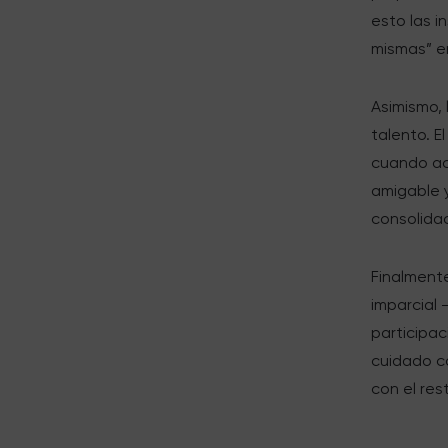
esto las i
mismas” e
Asimismo, 
talento. 
cuando ac
amigable y
consolidac
Finalmente
imparcial 
participac
cuidado co
con el res