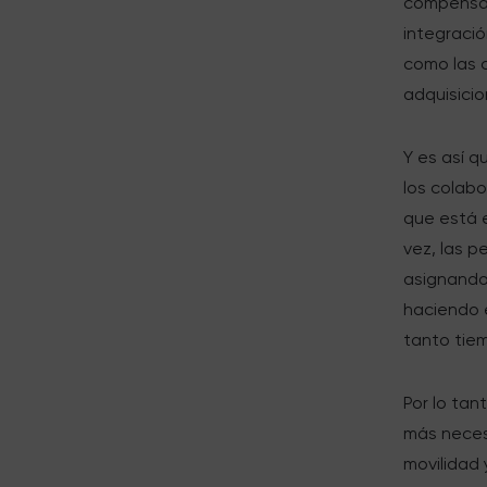
compensaci
integració
como las 
adquisicio
Y es así 
los colabo
que está e
vez, las 
asignando 
haciendo 
tanto tie
Por lo tan
más necesa
movilidad 