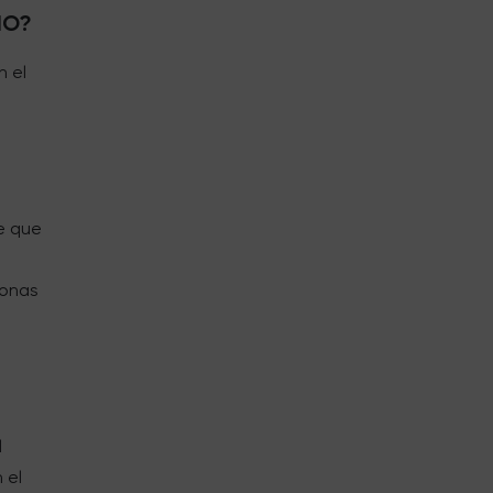
IO?
n el
de que
sonas
l
l
 el