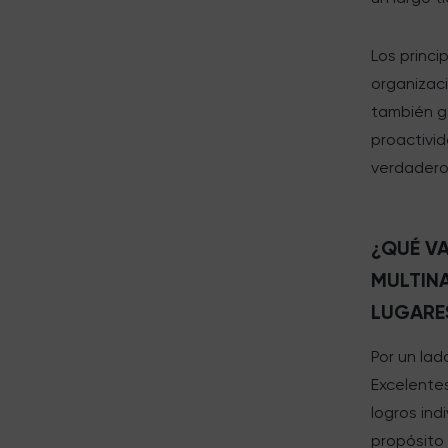
Los princi
organizac
también ge
proactivid
verdadero
¿QUÉ V
MULTIN
LUGARE
Por un lad
Excelentes
logros ind
propósito 