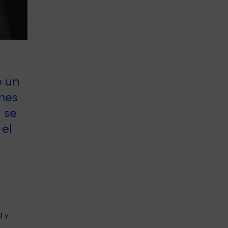
o un
nes
 se
 el
d y