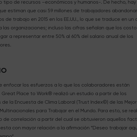
o tipo de recursos –económicos y humanos-. De hecho, hay
que estiman que casi 59 millones de trabajadores abandona
s de trabajo en 2015 en los EE.UU., lo que se traduce en un 
 las organizaciones; incluso las cifras señalan que los costo
gar a representar entre 50% al 60% del salario anual de los
ores.
IO
e enfocar los esfuerzos a lo que los colaboradores están
 Great Place to Work® realizó un estudio a partir de los
 de la Encuesta de Clima Laboral (Trust Index©) de las Mejo
ultinacionales para Trabajar en el Mundo. Para esto, se real
io de correlación a partir del cual se obtuvieron aquellos fac
esta con mayor relación a la afirmación “Deseo trabajar aqu
iempo”.