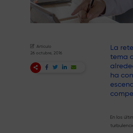
La ret
Artículo
26 octubre, 2016
tema d
alrede
ha con
escena
compet
En los últ
turbulenc