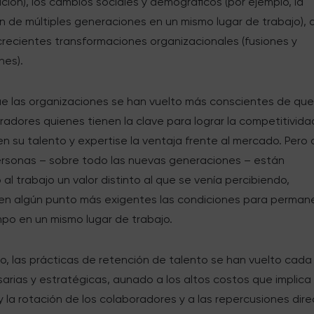
ón), los cambios sociales y demográficos (por ejemplo, la
n de múltiples generaciones en un mismo lugar de trabajo), a
crecientes transformaciones organizacionales (fusiones y
nes).
que las organizaciones se han vuelto más conscientes de qu
radores quienes tienen la clave para lograr la competitivida
n su talento y expertise la ventaja frente al mercado. Pero 
personas – sobre todo las nuevas generaciones – están
al trabajo un valor distinto al que se venía percibiendo,
en algún punto más exigentes las condiciones para perman
mpo en un mismo lugar de trabajo.
to, las prácticas de retención de talento se han vuelto cada
rias y estratégicas, aunado a los altos costos que implica 
y la rotación de los colaboradores y a las repercusiones dir