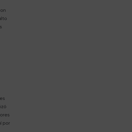
ron
alto
s
res
izó
tores
í por