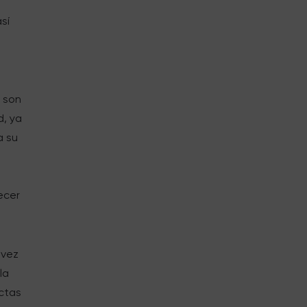
sí
e son
d, ya
a su
ecer
 vez
la
ectas