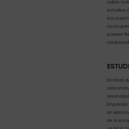
sobre tod
estudios 
sus puesto
costo para
pueden lle
colaborad
ESTUD
En miras d
valorando,
resultados
Empresas M
un ejercic
de la encu
un largo t