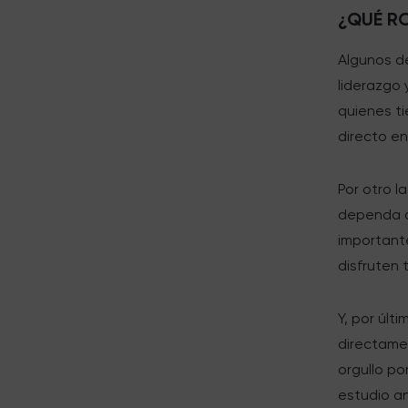
¿QUÉ RO
Algunos d
liderazgo 
quienes t
directo en
Por otro l
dependa de
importante
disfruten 
Y, por últ
directame
orgullo po
estudio an