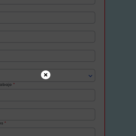
rabajo
es