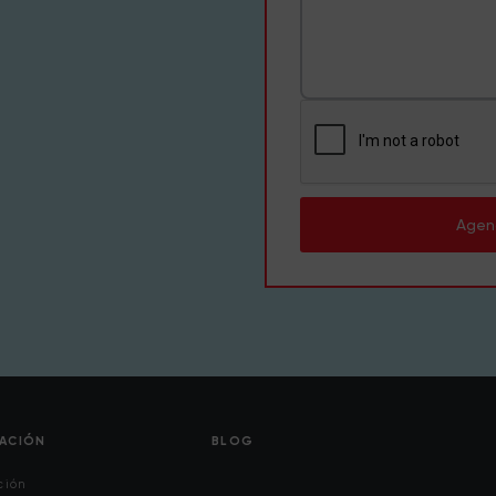
Agen
CACIÓN
BLOG
ción