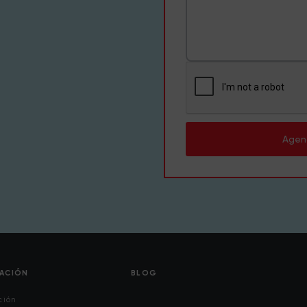
Agen
CACIÓN
BLOG
ción