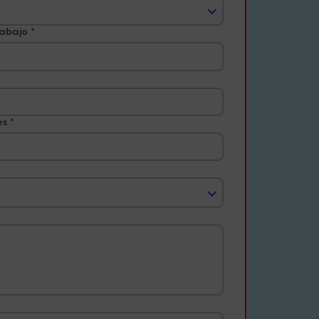
rabajo
es