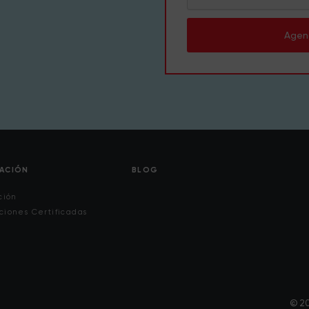
Agen
CACIÓN
BLOG
ción
ciones Certificadas
© 20