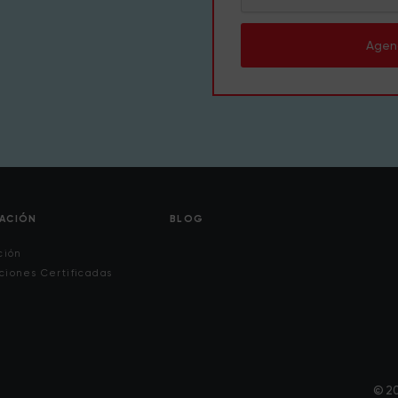
Agen
CACIÓN
BLOG
ción
ciones Certificadas
© 20