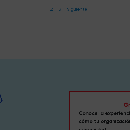
1
2
3
Siguiente
Conoce la experienc
cómo tu organizació
comunidad.