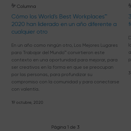
Columna
Cómo los World’s Best Workplaces™
2020 han liderado en un año diferente a
cualquier otro
s
D
o
l
En un año como ningún otro, Los Mejores Lugares
a
para Trabajar del Mundo™ convirtieron este
p
contexto en una oportunidad para mejorar, para
ser creativos en la forma en que se preocupan
3
por las personas, para profundizar su
compromiso con la comunidad y para conectarse
con valentía.
19 octubre, 2020
Página 1 de 3