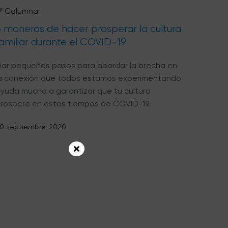
Columna
3 maneras de hacer prosperar la cultura
familiar durante el COVID-19
ar pequeños pasos para abordar la brecha en
a conexión que todos estamos experimentando
yuda mucho a garantizar que tu cultura
rospere en estos tiempos de COVID-19.
0 septiembre, 2020