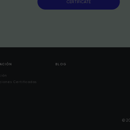
CERTIFÍCATE
CACIÓN
BLOG
ción
ciones Certificadas
© 20