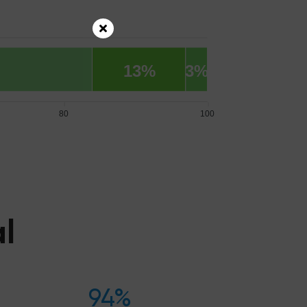
13%
3%
80
100
l
94%