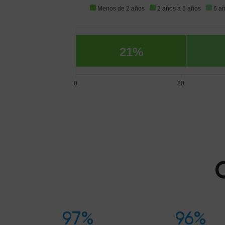
Menos de 2 años
2 años a 5 años
6 a
21%
0
20
97%
96%