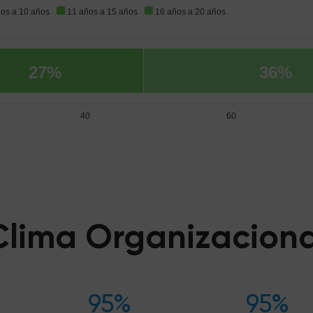
ños a 10 años
11 años a 15 años
16 años a 20 años
27%
36%
40
60
Clima Organizaciona
95%
95%