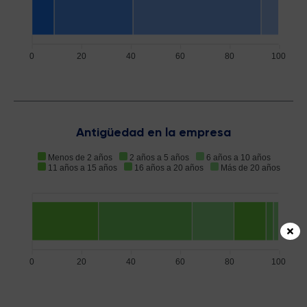
0
20
40
60
80
100
Antigüedad en la empresa
Menos de 2 años
2 años a 5 años
6 años a 10 años
11 años a 15 años
16 años a 20 años
Más de 20 años
0
20
40
60
80
100