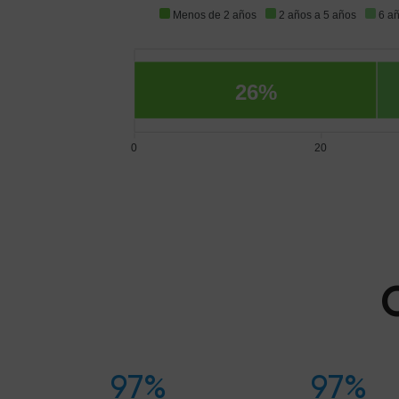
Menos de 2 años
2 años a 5 años
6 a
26%
0
20
97%
97%