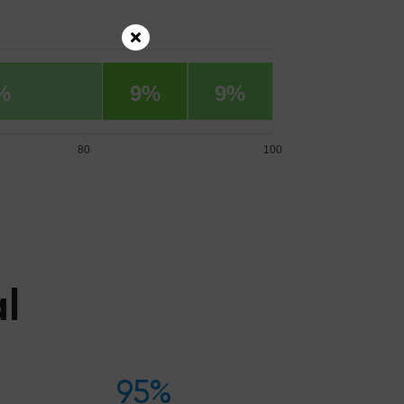
%
9%
9%
80
100
l
95%