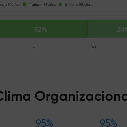
ños a 10 años
11 años a 15 años
16 años a 20 años
32%
24
40
60
Clima Organizaciona
95%
95%