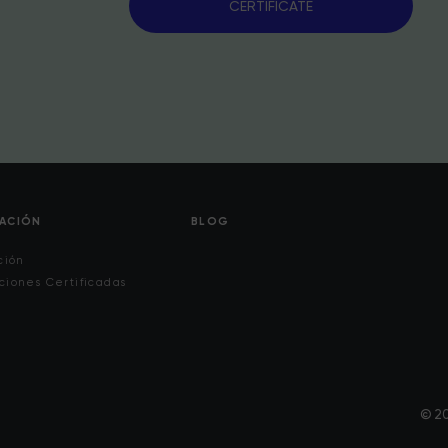
CERTIFÍCATE
CACIÓN
BLOG
ción
ciones Certificadas
© 20