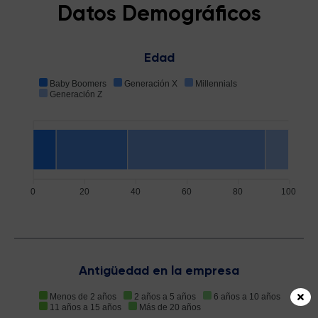
Datos Demográficos
Edad
Baby Boomers
Generación X
Millennials
Generación Z
0
20
40
60
80
100
Antigüedad en la empresa
Menos de 2 años
2 años a 5 años
6 años a 10 años
11 años a 15 años
Más de 20 años