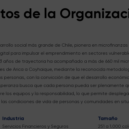
tos de la Organizac
rollo social más grande de Chile, pionera en microfinanzas 
igital para impulsar el emprendimiento en sectores vulnerab
23 años de trayectoria ha acompañado a más de 660 mil micr
es de Arica a Coyhaique, mediante la reconocida metodolo
as personas, con la convicción de que el desarrollo económ
Esperanza busca que cada persona pueda ser plenamente qui
tre los equipos y la responsabilidad, lo que permite despleg
n las condiciones de vida de personas y comunidades en situ
Industria
Tamaño
Servicios Financieros y Seguros
251 a 1.000 c