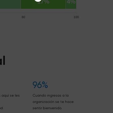
17%
4%
80
100
l
96%
 aquí se les
Cuando ingresas a la
organización se te hace
d.
sentir bienvenido.