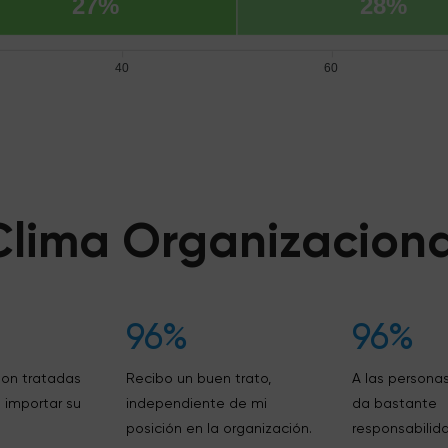
27%
28%
40
60
Clima Organizaciona
96%
96%
son tratadas
Recibo un buen trato,
A las personas
 importar su
independiente de mi
da bastante
posición en la organización.
responsabilida