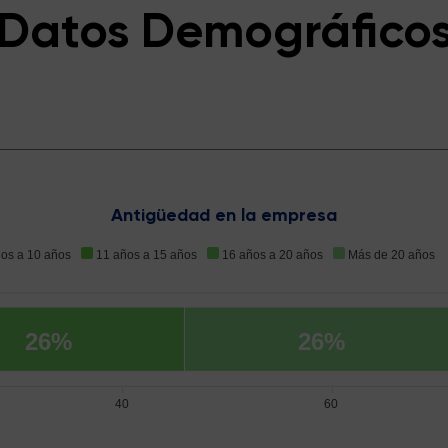
Datos Demográfico
Antigüedad en la empresa
ños a 10 años
11 años a 15 años
16 años a 20 años
Más de 20 años
26%
26%
40
60