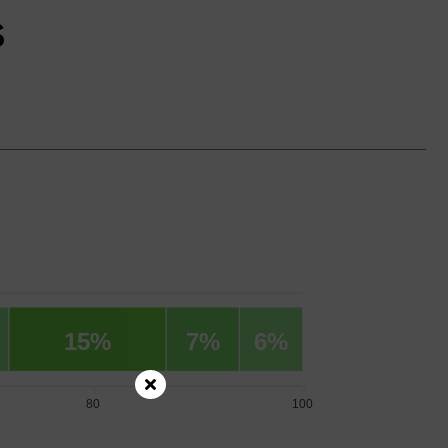
s
15%
7%
6%
80
100