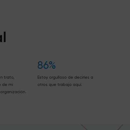
l
86%
n trato,
Estoy orgulloso de decirles a
e de mi
otros que trabajo aquí.
 organización.