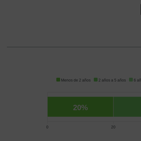
Menos de 2 años
2 años a 5 años
6 a
20%
0
20