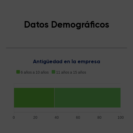
Datos Demográficos
Antigüedad en la empresa
6 años a 10 años
11 años a 15 años
0
20
40
60
80
100