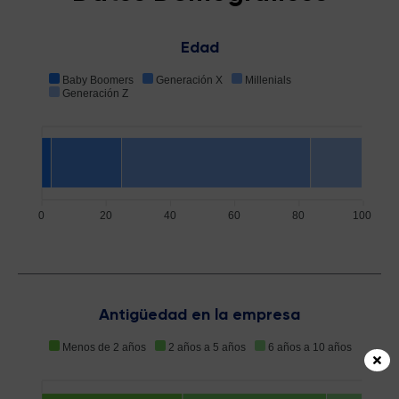
Edad
Baby Boomers
Generación X
Millenials
Generación Z
0
20
40
60
80
100
Antigüedad en la empresa
Menos de 2 años
2 años a 5 años
6 años a 10 años