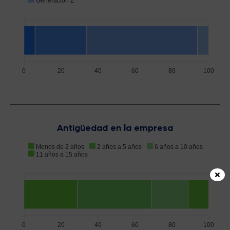
Generación Z
0
20
40
60
80
100
Antigüedad en la empresa
Menos de 2 años
2 años a 5 años
6 años a 10 años
11 años a 15 años
0
20
40
60
80
100