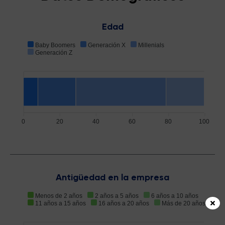
Edad
Baby Boomers
Generación X
Millenials
Generación Z
0
20
40
60
80
100
Antigüedad en la empresa
Menos de 2 años
2 años a 5 años
6 años a 10 años
11 años a 15 años
16 años a 20 años
Más de 20 años