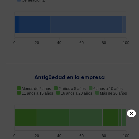
Generación Z
0
20
40
60
80
100
Antigüedad en la empresa
Menos de 2 años
2 años a 5 años
6 años a 10 años
11 años a 15 años
16 años a 20 años
Más de 20 años
0
20
40
60
80
100