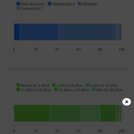
Baby Boomers
Generación X
Millenials
Generación Z
0
20
40
60
80
100
Menos de 2 años
2 años a 5 años
6 años a 10 años
11 años a 15 años
16 años a 20 años
Más de 20 años
0
20
40
60
80
100