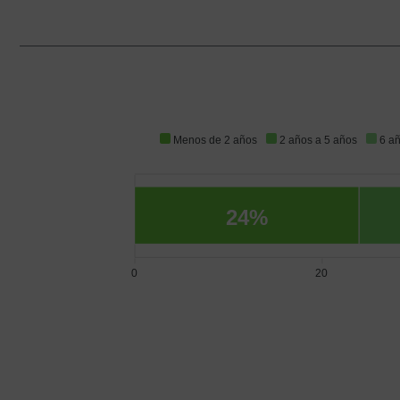
Menos de 2 años
2 años a 5 años
6 a
24%
0
20