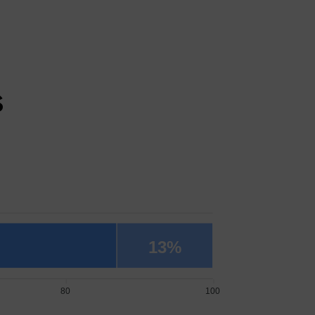
s
13%
80
100