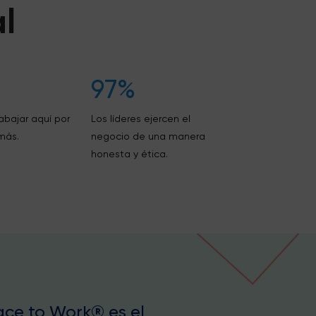
l
97%
abajar aquí por
Los líderes ejercen el
más.
negocio de una manera
honesta y ética.
lace to Work® es el