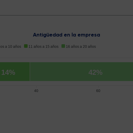
Antigüedad en la empresa
ños a 10 años
11 años a 15 años
16 años a 20 años
14%
42%
40
60