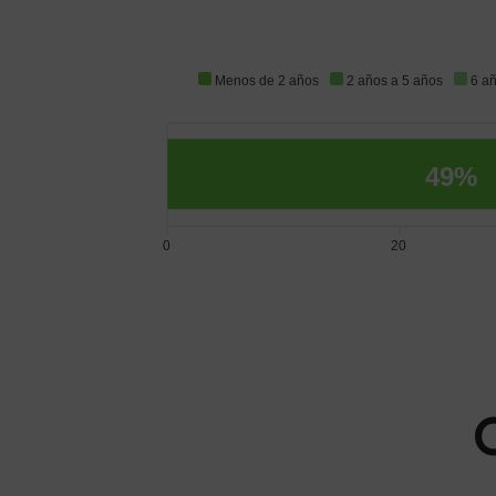
Menos de 2 años
2 años a 5 años
6 a
49%
0
20