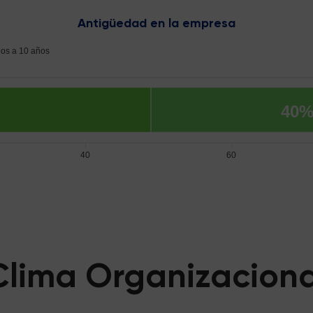
Antigüedad en la empresa
ños a 10 años
40
40
60
Clima Organizaciona