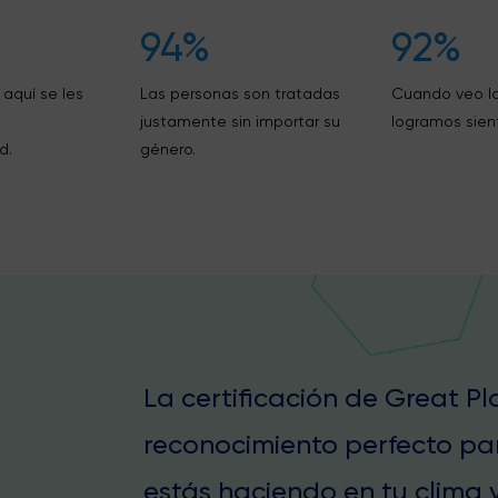
94%
92%
 aquí se les
Las personas son tratadas
Cuando veo l
justamente sin importar su
logramos sient
d.
género.
La certificación de Great P
reconocimiento perfecto pa
estás haciendo en tu clima y