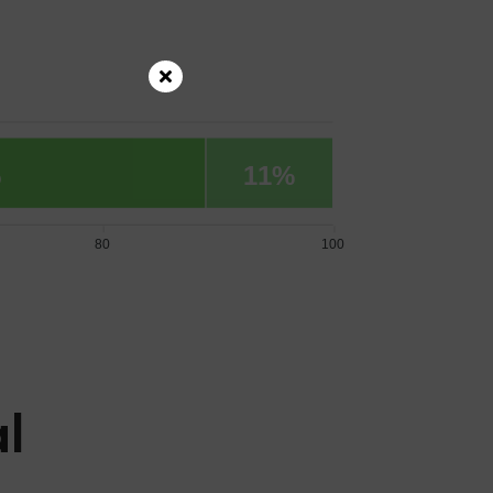
%
11%
80
100
l