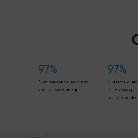
97%
97%
A las personas les gusta
Nuestros client
venir a trabajar aquí.
el servicio qu
como “excelen