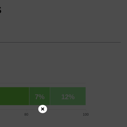
s
7%
12%
80
100