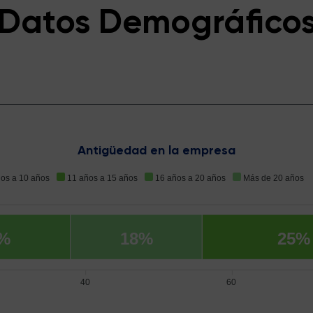
Datos Demográfico
Antigüedad en la empresa
ños a 10 años
11 años a 15 años
16 años a 20 años
Más de 20 años
%
18%
25%
40
60