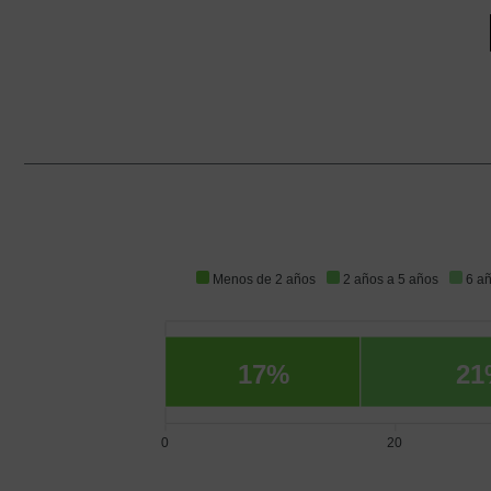
Menos de 2 años
2 años a 5 años
6 a
17%
21
0
20