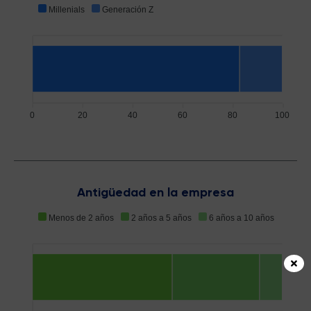
Millenials
Generación Z
0
20
40
60
80
100
Antigüedad en la empresa
Menos de 2 años
2 años a 5 años
6 años a 10 años