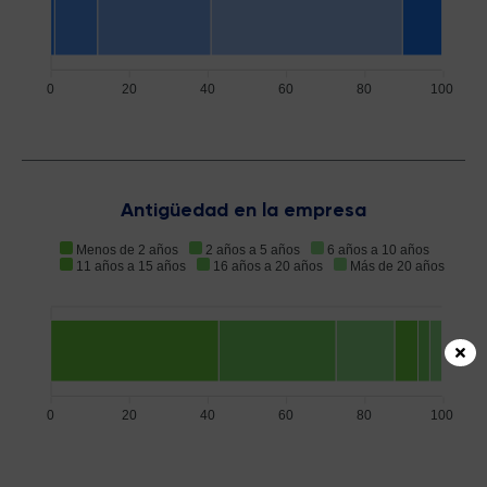
0
20
40
60
80
100
Antigüedad en la empresa
Menos de 2 años
2 años a 5 años
6 años a 10 años
11 años a 15 años
16 años a 20 años
Más de 20 años
0
20
40
60
80
100