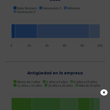
Baby Boomers
Generación X
Millenials
Generación Z
0
20
40
60
80
100
Antigüedad en la empresa
Menos de 2 años
2 años a 5 años
6 años a 10 años
11 años a 15 años
16 años a 20 años
Más de 20 años