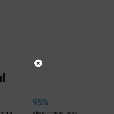
l
95%
as a la
A las personas aquí se les