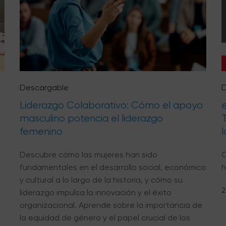
Descargable
D
Liderazgo Colaborativo: Cómo el apoyo
masculino potencia el liderazgo
femenino
l
Descubre cómo las mujeres han sido
C
fundamentales en el desarrollo social, económico
h
y cultural a lo largo de la historia, y cómo su
2
liderazgo impulsa la innovación y el éxito
organizacional. Aprende sobre la importancia de
la equidad de género y el papel crucial de los